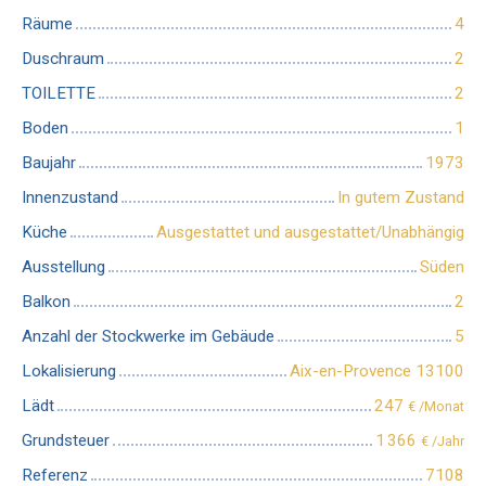
Räume
4
Duschraum
2
TOILETTE
2
Boden
1
Baujahr
1973
Innenzustand
In gutem Zustand
Küche
Ausgestattet und ausgestattet/Unabhängig
Ausstellung
Süden
Balkon
2
Anzahl der Stockwerke im Gebäude
5
Lokalisierung
Aix-en-Provence 13100
Lädt
247
€ /Monat
Grundsteuer
1 366
€ /Jahr
Referenz
7108