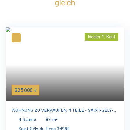
gleich
Idealer 1. Kauf
325 000
€
WOHNUNG ZU VERKAUFEN, 4 TEILE - SAINT-GÉLY-
DU-FESC 34980
4
Räume
83
m²
Saint-Gély-du-Fesc 34980