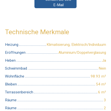
E-Mail
Technische Merkmale
Heizung
Klimatisierung, Elektrisch/Individuum
Eröffnungen
Aluminium/Doppelverglasung
Heben
Ja
Schwimmbad
Nein
Wohnfläche
98.93
m²
Bleiben
54
m²
Terrassenbereich
6
m²
Räume
3
Räume
2