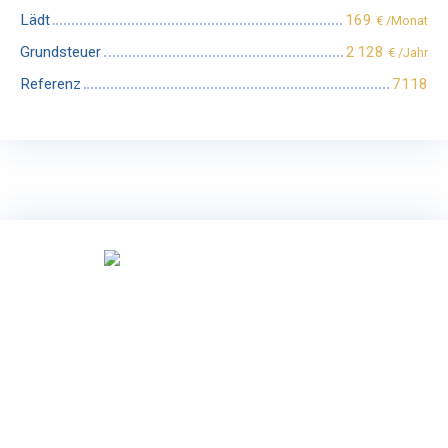
Lädt
169
€ /Monat
Grundsteuer
2 128
€ /Jahr
Referenz
7118