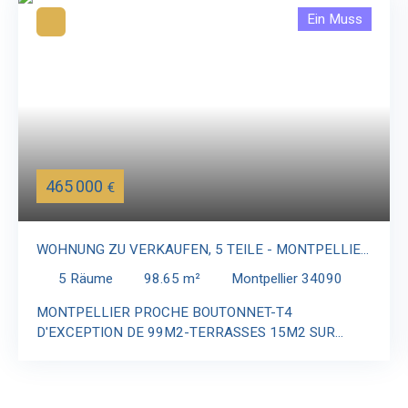
Ein Muss
465 000
€
WOHNUNG ZU VERKAUFEN, 5 TEILE - MONTPELLIER
34090
5
Räume
98.65
m²
Montpellier 34090
MONTPELLIER PROCHE BOUTONNET-T4
D'EXCEPTION DE 99M2-TERRASSES 15M2 SUR
PARC BOISÉ CLASSÉ-GARAGE FERMÉ-TRAMWAY
Dans un des quartier les plus prisés et recherchés de
Montpellier, j’ai le plaisir de vous présenter un superbe