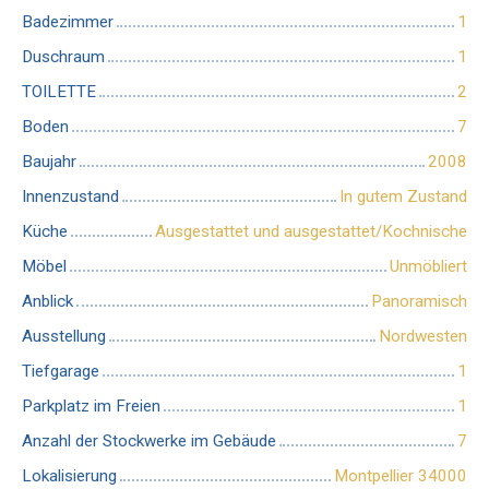
Badezimmer
1
Duschraum
1
TOILETTE
2
Boden
7
Baujahr
2008
Innenzustand
In gutem Zustand
Küche
Ausgestattet und ausgestattet/Kochnische
Möbel
Unmöbliert
Anblick
Panoramisch
Ausstellung
Nordwesten
Tiefgarage
1
Parkplatz im Freien
1
Anzahl der Stockwerke im Gebäude
7
Lokalisierung
Montpellier 34000