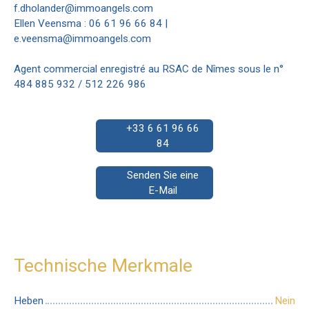
f.dholander@immoangels.com
Ellen Veensma : 06 61 96 66 84 |
e.veensma@immoangels.com
Agent commercial enregistré au RSAC de Nîmes sous le n°
484 885 932 / 512 226 986
+33 6 61 96 66
84
Senden Sie eine
E-Mail
Technische Merkmale
Heben
Nein