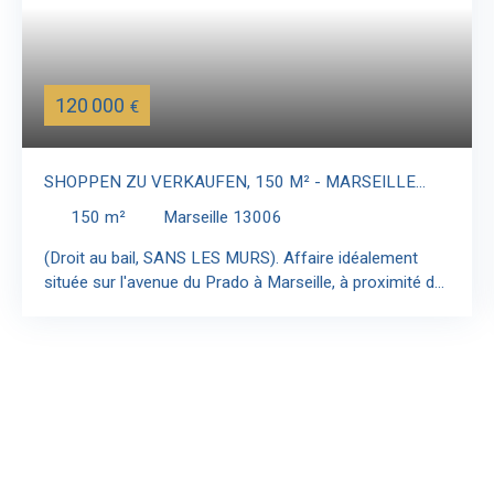
120 000
€
SHOPPEN ZU VERKAUFEN, 150 M² - MARSEILLE
13006
150
m²
Marseille 13006
(Droit au bail, SANS LES MURS). Affaire idéalement
située sur l'avenue du Prado à Marseille, à proximité de
la place Castellane, du métro. Local commercial de 150
m² avec grande visibilité avenue du Prado à Marseille.
Compatible tous commerces, sauf métiers bruyants et
de restauration avec cuisine dans les locaux.
Compatibilité avec activités suivantes: Banque,
assurances, activités administratives, soins et bien-
être, commerces de lux, divers et restauration sans
cuisine dans les locaux. (Droit au bail, SANS LES