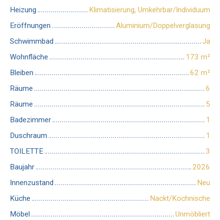
Heizung
Klimatisierung, Umkehrbar/Individuum
Eröffnungen
Aluminium/Doppelverglasung
Schwimmbad
Ja
Wohnfläche
173
m²
Bleiben
62
m²
Räume
6
Räume
5
Badezimmer
1
Duschraum
1
TOILETTE
3
Baujahr
2026
Innenzustand
Neu
Küche
Nackt/Kochnische
Möbel
Unmöbliert