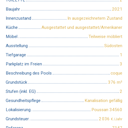
Baujahr
2021
Innenzustand
In ausgezeichnetem Zustand
Küche
Ausgestattet und ausgestattet/Amerikaner
Möbel
Teilweise möbliert
Ausstellung
Südosten
Tiefgarage
1
Parkplatz im Freien
3
Beschreibung des Pools
coque
Grundstück
376
m²
Stufen (inkl. EG)
2
Gesundheitspflege
Kanalisation gefällig
Lokalisierung
Poussan 34560
Grundsteuer
2 036
€ /Jahr
Referenz
7147