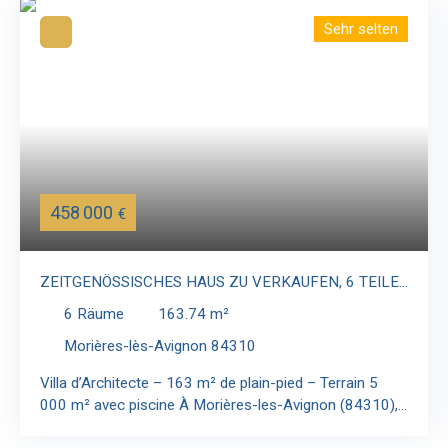
Sehr selten
458 000
€
ZEITGENÖSSISCHES HAUS ZU VERKAUFEN, 6 TEILE
- MORIÈRES-LÈS-AVIGNON 84310
6
Räume
163.74
m²
Morières-lès-Avignon 84310
Villa d’Architecte – 163 m² de plain-pied – Terrain 5
000 m² avec piscine À Morières-les-Avignon (84310),
à deux pas du golf, de l’aéroport et de toutes