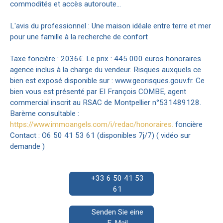
commodités et accès autoroute...
L'avis du professionnel : Une maison idéale entre terre et mer
pour une famille à la recherche de confort
Taxe foncière : 2036€. Le prix : 445 000 euros honoraires
agence inclus à la charge du vendeur. Risques auxquels ce
bien est exposé disponible sur : www.georisques.gouv.fr. Ce
bien vous est présenté par EI François COMBE, agent
commercial inscrit au RSAC de Montpellier n°531489128.
Barème consultable :
https://www.immoangels.com/i/redac/honoraires.
foncière
Contact : O6 50 41 53 61 (disponibles 7j/7) ( vidéo sur
demande )
+33 6 50 41 53
61
Senden Sie eine
E-Mail