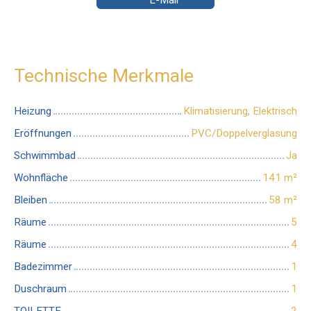
Technische Merkmale
Heizung
Klimatisierung, Elektrisch
Eröffnungen
PVC/Doppelverglasung
Schwimmbad
Ja
Wohnfläche
141
m²
Bleiben
58
m²
Räume
5
Räume
4
Badezimmer
1
Duschraum
1
TOILETTE
2