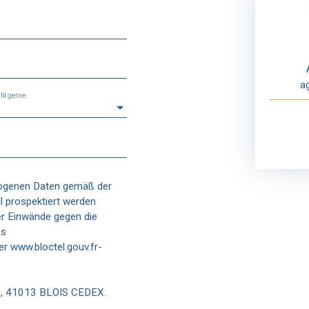
a
hl gerne
zogenen Daten gemäß der
l prospektiert werden
er Einwände gegen die
es
r www.bloctel.gouv.fr-
11, 41013 BLOIS CEDEX.