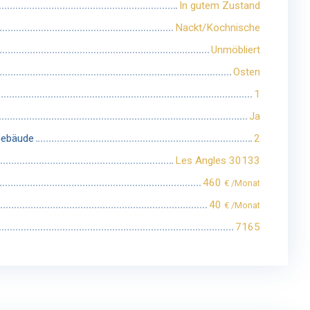
In gutem Zustand
Nackt/Kochnische
Unmöbliert
Osten
1
Ja
Gebäude
2
Les Angles 30133
460
€ /Monat
40
€ /Monat
7165