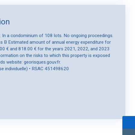
ion
er. In a condominium of 108 lots. No ongoing proceedings.
ss B Estimated amount of annual energy expenditure for
00 € and 818.00 € for the years 2021, 2022, and 2023
nformation on the risks to which this property is exposed
ds website: georisques.gouv.fr.
se individuelle) • RSAC 451498620