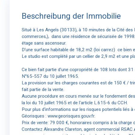
Beschreibung der Immobilie
Situé à Les Angels (30133), à 10 minutes de la Cité des
commerces,), dans une résidence de sécurisée de 199
étage sans ascenseur.
D'une surface habitable de 18,2 m2 (loi carrez) ce bien e
Le studio est complété par un cellier de 2,9 m2 et une pla
Ce bien fait partie d'une copropriété de 108 lots dont 31 d'
N°65-557 du 10 juillet 1965.
La provision sur les charges courantes est de 150 € / tri
fait partie de la vente.
Aucune procédure en cours menée sur le fondement des 
la loi du 10 juillet 1965 et de l'article L.615-6 du CCH.
Pour plus d'informations sur les risques potentiels liés à 
Géorisques : www.georisques.gouv.fr.
Prix de vente: 79 000 €, honoraires compris à la charge 
Contactez Alexandre Clareton, agent commercial RSAC