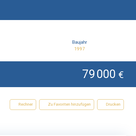
Baujahr
1997
79 000
€
Rechner
Zu Favoriten hinzufügen
Drucken