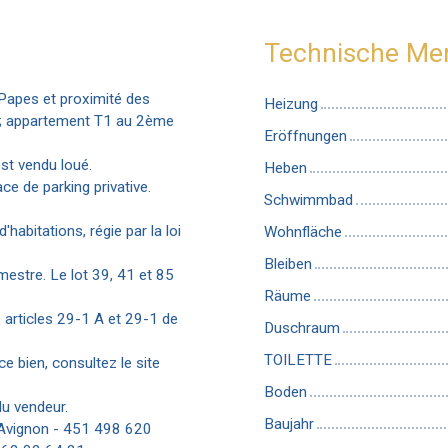
Technische Me
 Papes et proximité des
Heizung
8; appartement T1 au 2ème
Eröffnungen
st vendu loué.
Heben
ce de parking privative.
Schwimmbad
habitations, régie par la loi
Wohnfläche
Bleiben
mestre. Le lot 39, 41 et 85
Räume
articles 29-1 A et 29-1 de
Duschraum
TOILETTE
ce bien, consultez le site
Boden
du vendeur.
Baujahr
 Avignon - 451 498 620