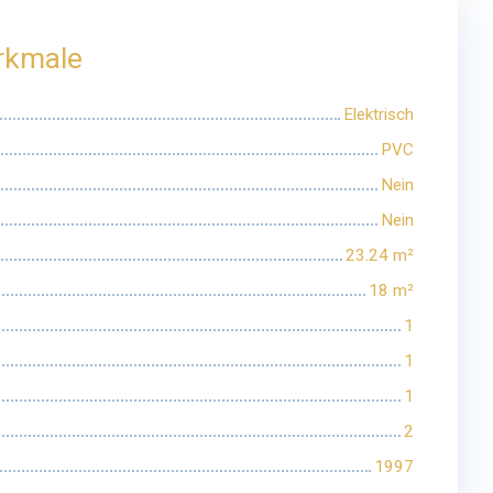
rkmale
Elektrisch
PVC
Nein
Nein
23.24
m²
18
m²
1
1
1
2
1997