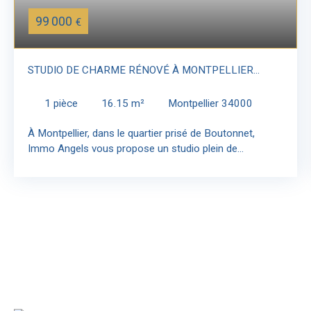
99 000
€
STUDIO DE CHARME RÉNOVÉ À MONTPELLIER
BOUTONNET
1
pièce
16.15
m²
Montpellier 34000
À Montpellier, dans le quartier prisé de Boutonnet,
Immo Angels vous propose un studio plein de
caractère, situé au sein d’une petite copropriété de
charme dans un immeuble ancien réhabilité. Installé au
1er étage de l’immeuble, ce bien développe une surface
habitable de 16,15 m² et offre une atmosphère
chaleureuse, rare sur ce type de produit. Dès l’entrée, le
charme opère grâce à une belle luminosité, favorisée
par une double ouverture orientée sud-ouest, ainsi qu’à
des prestations qui valorisent l’authenticité du lieu.
L’espace de vie révèle un intérieur soigné, sublimé par
un élégant parquet en chêne et une hauteur sous