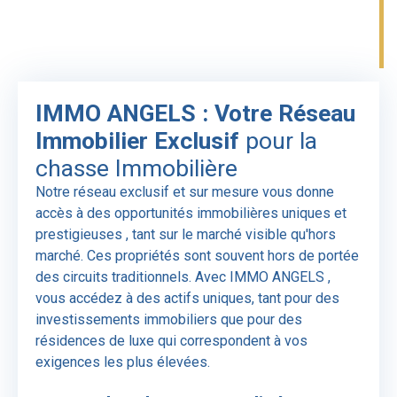
28/11/2025Consommation énergie primaire : 251
kWh/m²/anConsommation énergie finale : 0 kWh/m²/an
Surface habitable : 16,15 m² Prix honoraires inclus : 99
000 €Les informations sur les risques auxquels ce bien
est exposé sont disponibles sur le site Géorisques. Ce
IMMO ANGELS : Votre Réseau
bien vous est proposé par :Kevin Boudeau, O6 77 O3
Immobilier Exclusif
pour la
94 12, facilitateur en immobilier (EI), RSAC Saintes n°
984 170 902. Nous avons hâte de vous accompagner
chasse Immobilière
dans votre projet immobilier.
Notre
réseau exclusif et sur mesure
vous donne
accès à des
opportunités immobilières uniques et
prestigieuses
, tant sur le marché visible qu'hors
marché. Ces propriétés sont souvent hors de portée
des circuits traditionnels. Avec
IMMO ANGELS
,
vous accédez à des
actifs uniques
, tant pour des
investissements immobiliers
que pour des
résidences de luxe
qui correspondent à vos
exigences les plus élevées.