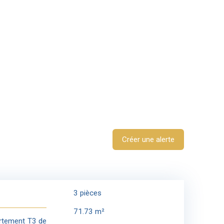
Créer une alerte
3
pièces
71.73
m²
artement T3 de