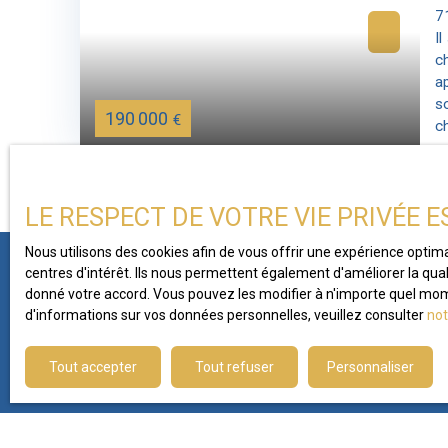
7
I
c
a
s
190 000
€
c
e
p
c
LE RESPECT DE VOTRE VIE PRIVÉE 
c
s
Nous utilisons des cookies afin de vous offrir une expérience opti
A
centres d'intérêt. Ils nous permettent également d'améliorer la qual
donné votre accord. Vous pouvez les modifier à n'importe quel momen
d'informations sur vos données personnelles, veuillez consulter
not
Vous ne trouvez pas
la propriété de vos rêves ?
Tout accepter
Tout refuser
Personnaliser
Spécialistes en chasse immobilière, nous mettons no