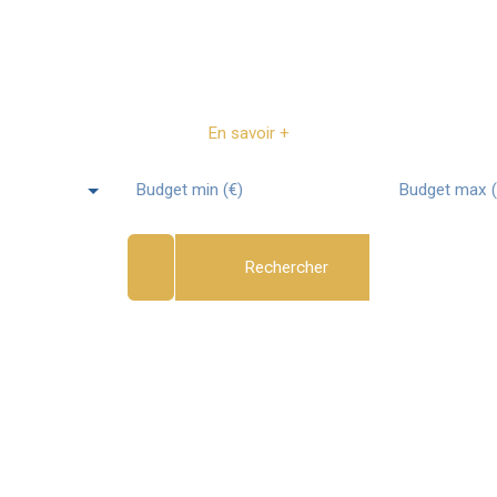
ente à Le Thor (8425
En savoir +
Budget min (€)
Budget max (
Rechercher