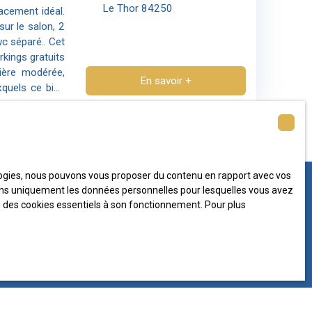
Le Thor 84250
acement idéal.
sur le salon, 2
c séparé.. Cet
kings gratuits
ière modérée,
En savoir +
xquels ce bien
 gouv. fr. Bien
onoraires à la
de création et
 site. Affaire
bilier, RSAC
ologies, nous pouvons vous proposer du contenu en rapport avec vos
iserons uniquement les données personnelles pour lesquelles vous avez
on des cookies essentiels à son fonctionnement. Pour plus
plus aucun bien
 à votre recherche !
Nom
Email