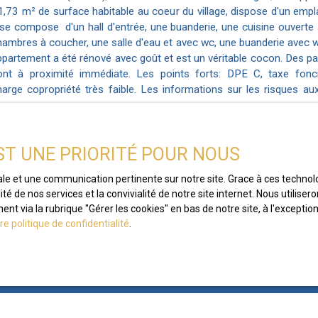
1,73 m² de surface habitable au coeur du village, dispose d'un empl
l se compose d'un hall d'entrée, une buanderie, une cuisine ouverte 
hambres à coucher, une salle d'eau et avec wc, une buanderie avec w
ppartement a été rénové avec goût et est un véritable cocon. Des par
ont à proximité immédiate. Les points forts: DPE C, taxe fonc
harge copropriété très faible. Les informations sur les risques au
st exposé sont disponibles sur le site Géorisques : www. georisques.
roposé, en exclusivité, au prix de 190 000 EUR, comprenant les h
harge du vendeur. Ce bien fait partie d'une copropriété en cours 
EST UNE PRIORITÉ POUR NOUS
omportant 6 lots dont 5 d'habitations. Barème consultable sur notre
uivie par Alexandre CLARETON, EI, Agent commercial en immo
male et une communication pertinente sur notre site. Grace à ces techn
vignon: 451 498 620, Contact: 06 62 32 64 21.
ité de nos services et la convivialité de notre site internet. Nous util
t via la rubrique ″Gérer les cookies″ en bas de notre site, à l'excepti
re politique de confidentialité
.
Ne manquez 
correspondant
Prénom
tre expertise à votre