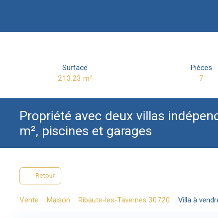
Surface
Pièces
213.23
m²
7
Propriété avec deux villas indépen
m², piscines et garages
Retour
Vente
Maison
Ribaute-les-Tavernes 30720
Villa à vend