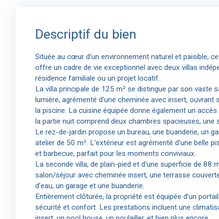
Descriptif du bien
Située au cœur d’un environnement naturel et paisible, ce
offre un cadre de vie exceptionnel avec deux villas indép
résidence familiale ou un projet locatif.
La villa principale de 125 m² se distingue par son vaste 
lumière, agrémenté d'une cheminée avec insert, ouvrant s
la piscine. La cuisine équipée donne également un accès dir
la partie nuit comprend deux chambres spacieuses, une s
Le rez-de-jardin propose un bureau, une buanderie, un gar
atelier de 50 m². L'extérieur est agrémenté d'une belle pi
et barbecue, parfait pour les moments conviviaux.
La seconde villa, de plain-pied et d'une superficie de 88
salon/séjour avec cheminée insert, une terrasse couvert
d’eau, un garage et une buanderie.
Entièrement clôturée, la propriété est équipée d’un portai
sécurité et confort. Les prestations incluent une climat
insert, un pool house, un poulailler, et bien plus encore.