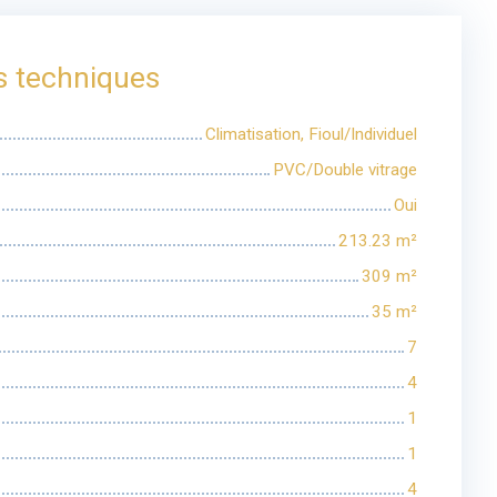
s techniques
Climatisation, Fioul/Individuel
PVC/Double vitrage
Oui
213.23
m²
309
m²
35
m²
7
4
1
1
4