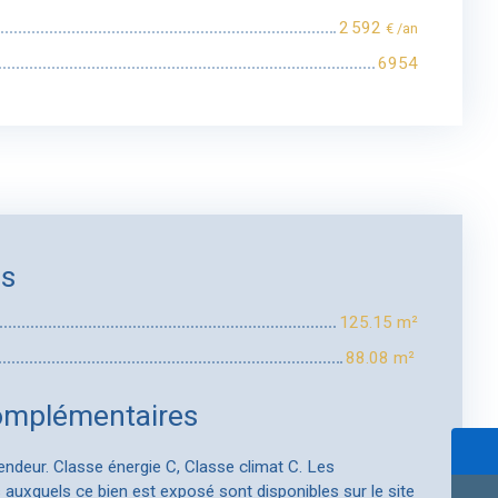
2 592
€ /an
6954
es
125.15 m²
88.08 m²
omplémentaires
endeur. Classe énergie C, Classe climat C. Les
 auxquels ce bien est exposé sont disponibles sur le site