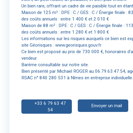
Un bien rare, offrant un cadre de vie paisible tout en ét
Maison de 125 m² : DPE : C / GES : C / Énergie finale : 
des coûts annuels : entre 1 400 € et 2 010 €
Maison de 88 m² : DPE : C / GES : C / Énergie finale : 1
des coûts annuels : entre 1 280 € et 1 800 €
Les informations sur les risques auxquels ce bien est ex
site Géorisques : www.georisques.gouv.fr.
Ce bien est proposé au prix de 730 000 €, honoraires d’a
vendeur.
Barème consultable sur notre site.
Bien présenté par Michael ROGER au 06.79.63.47.54, age
RSAC n° 840 280 531 à Nîmes en entreprise individuelle.
+33 6 79 63 47
Envoyer un mail
54