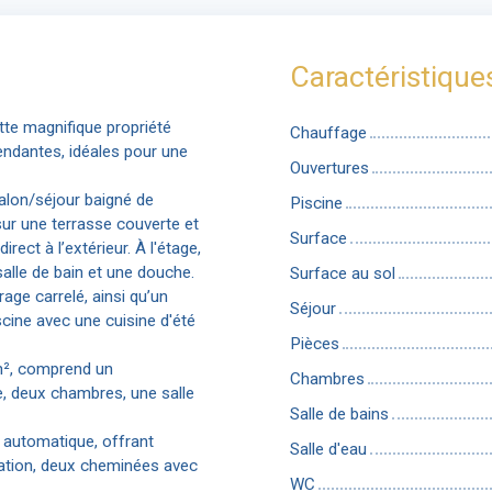
Caractéristique
tte magnifique propriété
Chauffage
endantes, idéales pour une
Ouvertures
salon/séjour baigné de
Piscine
ur une terrasse couverte et
Surface
ect à l’extérieur. À l'étage,
alle de bain et une douche.
Surface au sol
age carrelé, ainsi qu’un
Séjour
scine avec une cuisine d'été
Pièces
 m², comprend un
Chambres
e, deux chambres, une salle
Salle de bains
l automatique, offrant
Salle d'eau
isation, deux cheminées avec
WC