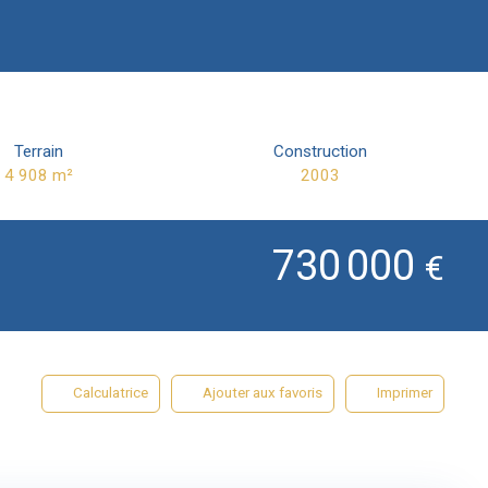
Terrain
Construction
4 908
m²
2003
730 000
€
Calculatrice
Ajouter aux favoris
Imprimer