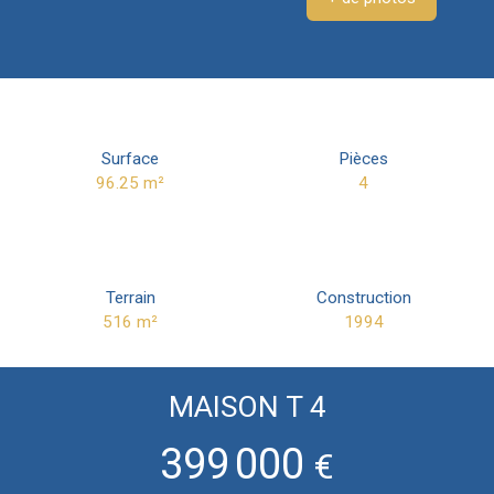
Surface
Pièces
96.25
m²
4
Terrain
Construction
516
m²
1994
MAISON T 4
399 000
€