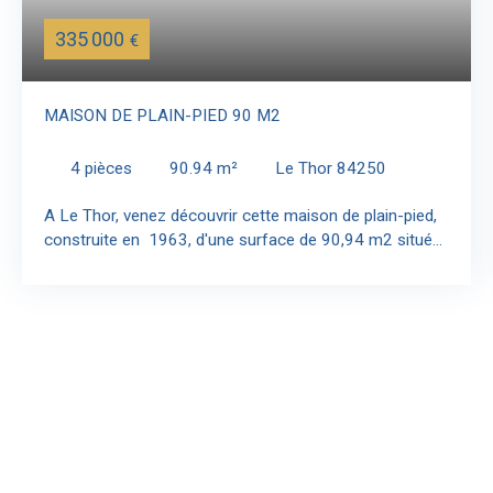
335 000
€
MAISON DE PLAIN-PIED 90 M2
4
pièces
90.94
m²
Le Thor 84250
A Le Thor, venez découvrir cette maison de plain-pied,
construite en 1963, d'une surface de 90,94 m2 située
proche de toutes les commodités. Elle est composée
d'un hall d'entrée + dégagement qui dessert le salon /
séjour, la cuisine, les toilettes, les 3 chambres et la salle
d'eau. Vous disposerez d'une grand terrasse exposée
plein sud, l'intérieur est lumineux. Un garage de 31 m2
ainsi qu'un abri couvert couvert complète le bien. Le
terrain de 1039 est clos. L'accès se fait coté rue, via un
portail manuel pour voiture et un autre accès piéton.
Actuellement en cours de location, la maison sera
disponible à part du 15 juin 2027. Les informations sur