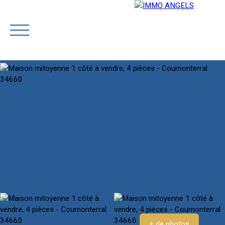
ACCUEIL
NOTRE ÉQUIPE
ACHETER
PRESTIGE
Rejoignez-
Estimatio
nous
n
+ de photos