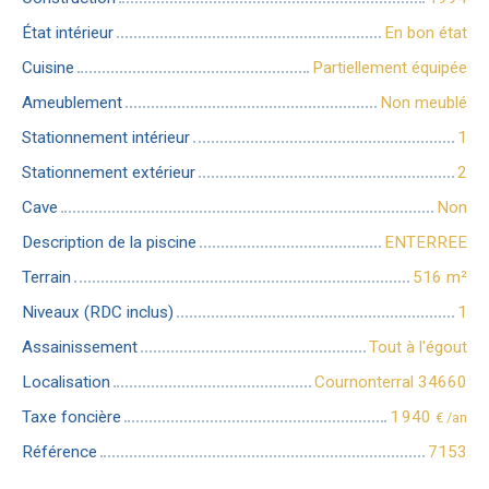
État intérieur
En bon état
Cuisine
Partiellement équipée
Ameublement
Non meublé
Stationnement intérieur
1
Stationnement extérieur
2
Cave
Non
Description de la piscine
ENTERREE
Terrain
516
m²
Niveaux (RDC inclus)
1
Assainissement
Tout à l'égout
Localisation
Cournonterral 34660
Taxe foncière
1 940
€ /an
Référence
7153