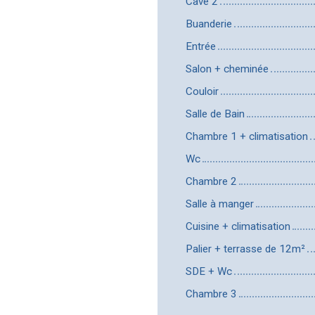
Cave 2
Buanderie
Entrée
Salon + cheminée
Couloir
Salle de Bain
Chambre 1 + climatisation
Wc
Chambre 2
Salle à manger
Cuisine + climatisation
Palier + terrasse de 12m²
SDE + Wc
Chambre 3