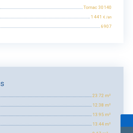
Tornac 30140
1 441
€ /an
6907
es
23.72 m²
12.38 m²
13.95 m²
13.44 m²