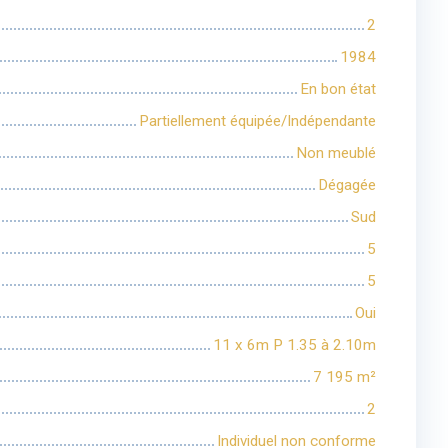
2
1984
En bon état
Partiellement équipée/Indépendante
Non meublé
Dégagée
Sud
5
5
Oui
11 x 6m P 1.35 à 2.10m
7 195
m²
2
Individuel non conforme