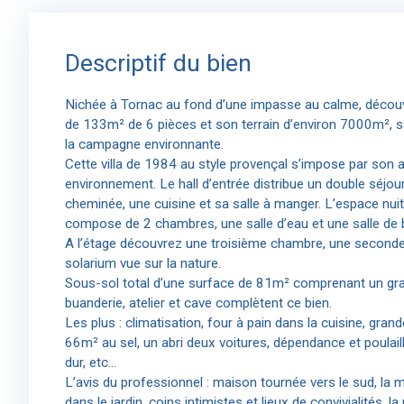
Descriptif du bien
Nichée à Tornac au fond d’une impasse au calme, découvr
de 133m² de 6 pièces et son terrain d’environ 7000m², s
la campagne environnante.
Cette villa de 1984 au style provençal s’impose par son a
environnement. Le hall d’entrée distribue un double séjour
cheminée, une cuisine et sa salle à manger. L’espace nu
compose de 2 chambres, une salle d’eau et une salle de
A l’étage découvrez une troisième chambre, une seconde 
solarium vue sur la nature.
Sous-sol total d’une surface de 81m² comprenant un grand
buanderie, atelier et cave complètent ce bien.
Les plus : climatisation, four à pain dans la cuisine, gran
66m² au sel, un abri deux voitures, dépendance et poulaill
dur, etc…
L’avis du professionnel : maison tournée vers le sud, la
dans le jardin, coins intimistes et lieux de convivialités, l