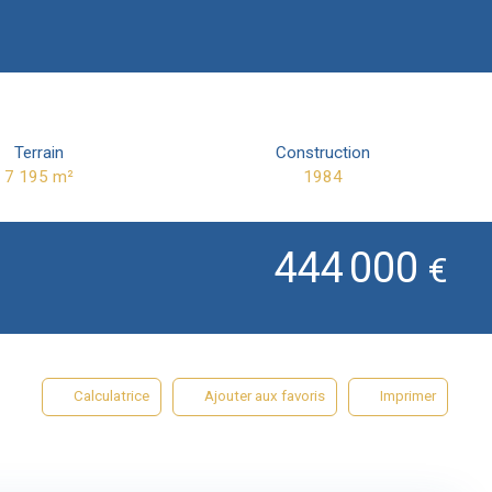
Terrain
Construction
7 195
m²
1984
444 000
€
Calculatrice
Ajouter aux favoris
Imprimer