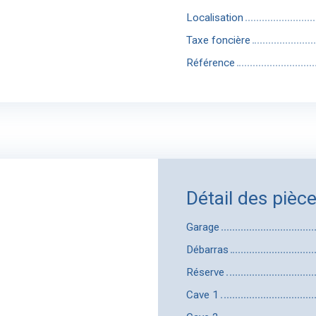
Localisation
Taxe foncière
Référence
Détail des pièc
Garage
Débarras
Réserve
Cave 1