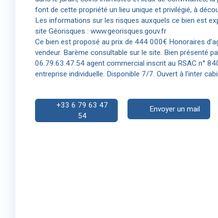
font de cette propriété un lieu unique et privilégié, à déc
Les informations sur les risques auxquels ce bien est ex
site Géorisques : www.georisques.gouv.fr
Ce bien est proposé au prix de 444 000€ Honoraires d’ag
vendeur. Barème consultable sur le site. Bien présenté 
06.79.63.47.54 agent commercial inscrit au RSAC n° 8
entreprise individuelle. Disponible 7/7. Ouvert à l’inter cabi
+33 6 79 63 47
Envoyer un mail
54