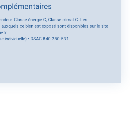
omplémentaires
endeur. Classe énergie C, Classe climat C. Les
 auxquels ce bien est exposé sont disponibles sur le site
.fr.
se individuelle) • RSAC 840 280 531