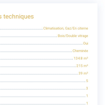
s techniques
Climatisation, Gaz/En citerne
Bois/Double vitrage
Oui
Cheminée
134.8
m²
215
m²
39
m²
5
3
1
1