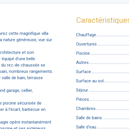
Caractéristique
ez cette magnifique villa
Chauffage
a nature généreuse, vue sur
Ouvertures
rchitecture et son
Piscine
 équipé d’une belle
Autres
it du rez-de-chaussée se
 bain, nombreux rangements.
Surface
salle de bain, terrasse
Surface au sol
Séjour
 garage, cellier,
Pièces
de piscine sécurisée de
Chambres
er à l’écart, barbecue en
Salle de bains
 magie opère instantanément
Salle d'eau
a piscine et ses extérieurs