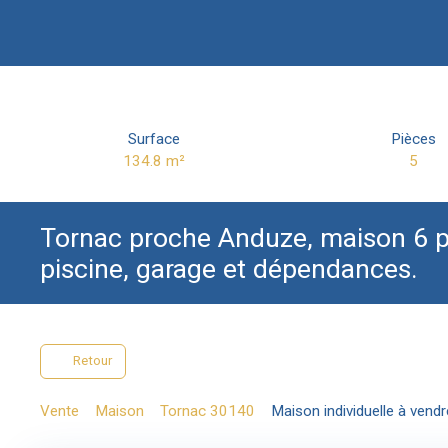
Surface
Pièces
134.8
m²
5
Tornac proche Anduze, maison 6 p
piscine, garage et dépendances.
Retour
Vente
Maison
Tornac 30140
Maison individuelle à vend