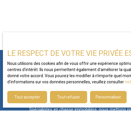
LE RESPECT DE VOTRE VIE PRIVÉE 
Nous utilisons des cookies afin de vous offrir une expérience opti
centres d'intérêt. Ils nous permettent également d'améliorer la qual
Vous ne trouvez pas
donné votre accord. Vous pouvez les modifier à n'importe quel momen
d'informations sur vos données personnelles, veuillez consulter
not
la propriété de vos rêves ?
Tout accepter
Tout refuser
Personnaliser
Spécialistes en chasse immobilière, nous mettons no
service pour trouver le bien d’exception qui correspo
Contactez-nous dès aujourd’hui pour concrétiser vot
prestige.