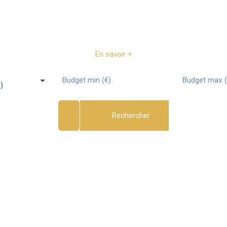
 à Lambesc (13410)
En savoir +
Budget min (€)
Budget max (
)
Rechercher