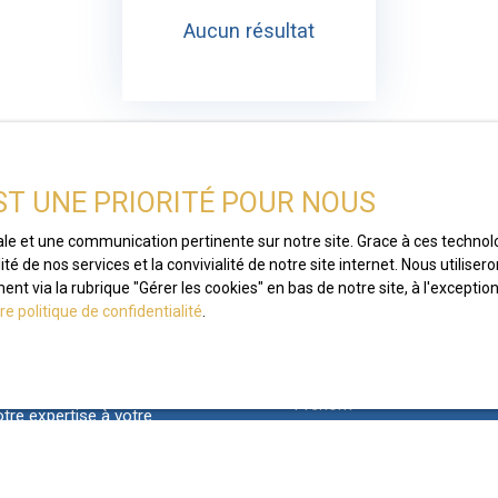
Aucun résultat
EST UNE PRIORITÉ POUR NOUS
male et une communication pertinente sur notre site. Grace à ces techn
ité de nos services et la convivialité de notre site internet. Nous util
Ne manquez 
t via la rubrique ″Gérer les cookies″ en bas de notre site, à l'excepti
re politique de confidentialité
.
correspondant
Prénom
tre expertise à votre
nd à vos attentes.
Type d'offre
re projet immobilier de
Vente