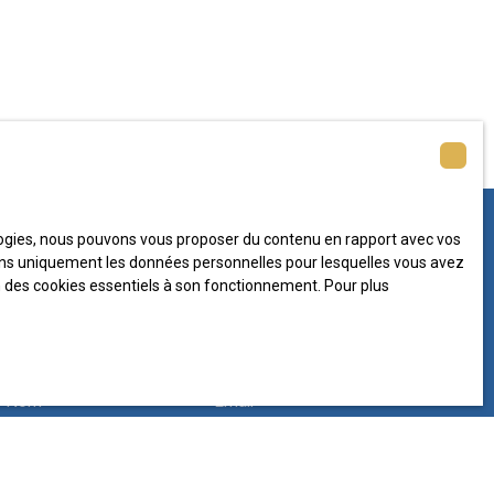
ologies, nous pouvons vous proposer du contenu en rapport avec vos
iserons uniquement les données personnelles pour lesquelles vous avez
plus aucun bien
on des cookies essentiels à son fonctionnement. Pour plus
 à votre recherche !
Nom
Email
Type de bien
Localisation
Maison
Lambesc (13410)