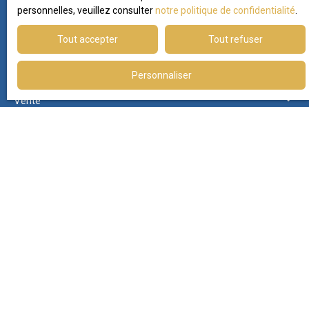
personnelles, veuillez consulter
notre politique de confidentialité
.
Nom
Tout accepter
Tout refuser
Email
Personnaliser
Type d'offre
Vente
Type de bien
Maison
Localisation
Marseille (13009)
Budget max (€)
Surface min (m²)
Pièces min