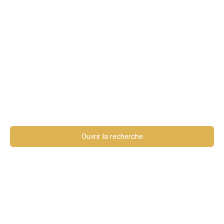
Maisons en vente à
Marseille (13009)
Ouvrir la recherche
En savoir +
Type de bien
Maison
Localisation
Marseille (13009)