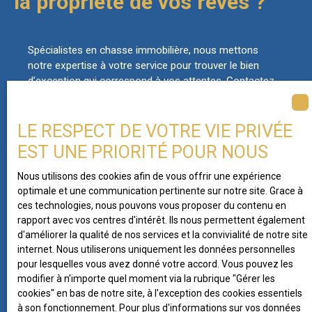
la propriété de vos rêves ?
Spécialistes en chasse immobilière, nous mettons
notre expertise à votre service pour trouver le bien
d’exception qui correspond à vos attentes. Contactez-
nous dès aujourd’hui pour concrétiser votre projet
immobilier de prestige.
LE RESPECT DE VOTRE VIE PRIVÉE
EST UNE PRIORITÉ POUR NOUS
Nous utilisons des cookies afin de vous offrir une expérience
optimale et une communication pertinente sur notre site. Grace à
Ne manquez plus aucun bien
ces technologies, nous pouvons vous proposer du contenu en
correspondant à votre
rapport avec vos centres d'intérêt. Ils nous permettent également
d'améliorer la qualité de nos services et la convivialité de notre site
recherche !
internet. Nous utiliserons uniquement les données personnelles
pour lesquelles vous avez donné votre accord. Vous pouvez les
modifier à n'importe quel moment via la rubrique ″Gérer les
Prénom
cookies″ en bas de notre site, à l'exception des cookies essentiels
à son fonctionnement. Pour plus d'informations sur vos données