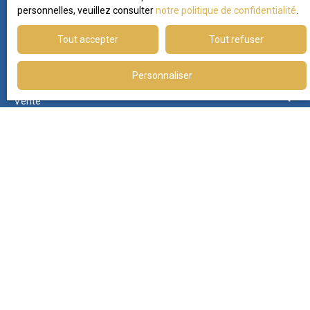
personnelles, veuillez consulter
notre politique de confidentialité
.
Nom
Tout accepter
Tout refuser
Email
Personnaliser
Type d'offre
Vente
Type de bien
Maison
Localisation
Vallon-Pont-d'Arc (07150)
Budget max (€)
Surface min (m²)
Pièces min