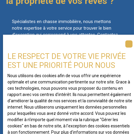
la propriété de vos rêves ?
Spécialistes en chasse immobilière, nous mettons
notre expertise à votre service pour trouver le bien
d’exception qui correspond à vos attentes. Contactez-
nous dès aujourd’hui pour concrétiser votre projet
immobilier de prestige.
LE RESPECT DE VOTRE VIE PRIVÉE
EST UNE PRIORITÉ POUR NOUS
Nous utilisons des cookies afin de vous offrir une expérience
optimale et une communication pertinente sur notre site. Grace à
Ne manquez plus aucun bien
ces technologies, nous pouvons vous proposer du contenu en
correspondant à votre
rapport avec vos centres d'intérêt. Ils nous permettent également
d'améliorer la qualité de nos services et la convivialité de notre site
recherche !
internet. Nous utiliserons uniquement les données personnelles
pour lesquelles vous avez donné votre accord. Vous pouvez les
modifier à n'importe quel moment via la rubrique ″Gérer les
Prénom
cookies″ en bas de notre site, à l'exception des cookies essentiels
à son fonctionnement. Pour plus d'informations sur vos données