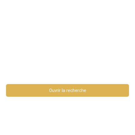
Maisons en vente à
Vallon-Pont-d'Arc
(07150)
Ouvrir la recherche
En savoir +
Type de bien
Maison
Localisation