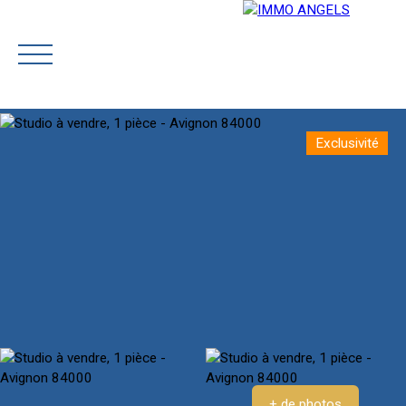
Exclusivité
ACCUEIL
NOTRE ÉQUIPE
ACHETER
PRESTIGE
Rejoignez-
Estimatio
nous
n
+ de photos