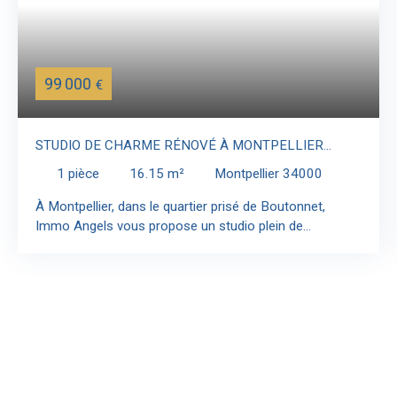
99 000
€
STUDIO DE CHARME RÉNOVÉ À MONTPELLIER
BOUTONNET
1
pièce
16.15
m²
Montpellier 34000
À Montpellier, dans le quartier prisé de Boutonnet,
Immo Angels vous propose un studio plein de
caractère, situé au sein d’une petite copropriété de
charme dans un immeuble ancien réhabilité. Installé au
1er étage de l’immeuble, ce bien développe une surface
habitable de 16,15 m² et offre une atmosphère
chaleureuse, rare sur ce type de produit. Dès l’entrée, le
charme opère grâce à une belle luminosité, favorisée
par une double ouverture orientée sud-ouest, ainsi qu’à
des prestations qui valorisent l’authenticité du lieu.