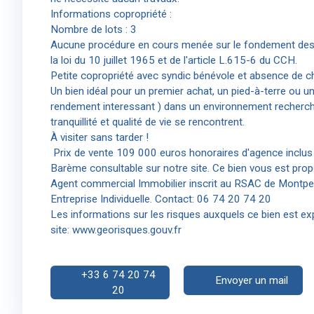
Informations copropriété :
Nombre de lots : 3
Aucune procédure en cours menée sur le fondement des 
la loi du 10 juillet 1965 et de l'article L.615-6 du CCH.
Petite copropriété avec syndic bénévole et absence de c
Un bien idéal pour un premier achat, un pied-à-terre ou u
rendement interessant ) dans un environnement recherché
tranquillité et qualité de vie se rencontrent.
À visiter sans tarder !
Prix de vente 109 000 euros honoraires d'agence inclus 
Barème consultable sur notre site. Ce bien vous est pro
Agent commercial Immobilier inscrit au RSAC de Montpe
Entreprise Individuelle. Contact: 06 74 20 74 20
Les informations sur les risques auxquels ce bien est ex
site: www.georisques.gouv.fr
+33 6 74 20 74
Envoyer un mail
20