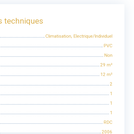
s techniques
Climatisation, Electrique/Individuel
PVC
Non
29
m²
12
m²
2
1
1
1
RDC
2006