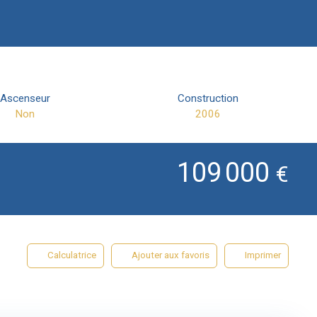
Ascenseur
Construction
Non
2006
109 000
€
Calculatrice
Ajouter aux favoris
Imprimer