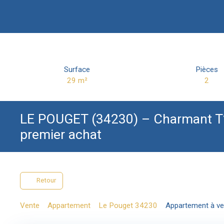
Surface
Pièces
29
m²
2
LE POUGET (34230) – Charmant T2 r
premier achat
Retour
Vente
Appartement
Le Pouget 34230
Appartement à ve