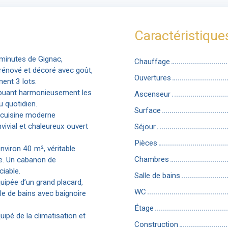
Caractéristique
minutes de Gignac,
Chauffage
rénové et décoré avec goût,
Ouvertures
ent 3 lots.
ribuant harmonieusement les
Ascenseur
u quotidien.
Surface
 cuisine moderne
ivial et chaleureux ouvert
Séjour
Pièces
nviron 40 m², véritable
Chambres
me. Un cabanon de
iable.
Salle de bains
ipée d’un grand placard,
WC
le de bains avec baignoire
Étage
ipé de la climatisation et
Construction