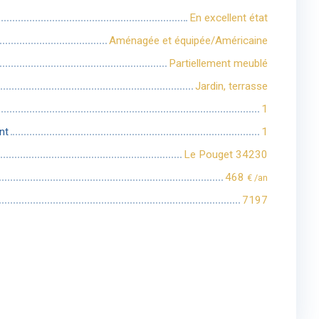
En excellent état
Aménagée et équipée/Américaine
Partiellement meublé
Jardin, terrasse
1
nt
1
Le Pouget 34230
468
€ /an
7197