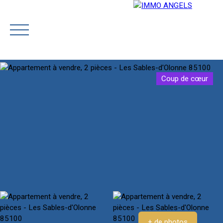
Coup de cœur
ACCUEIL
NOTRE ÉQUIPE
ACHETER
PRESTIGE
Rejoignez-
Estimatio
nous
n
+ de photos