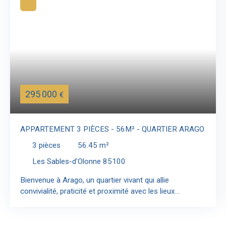
295 000
€
APPARTEMENT 3 PIÈCES - 56M² - QUARTIER ARAGO
3
pièces
56.45
m²
Les Sables-d'Olonne 85100
Bienvenue à Arago, un quartier vivant qui allie
convivialité, praticité et proximité avec les lieux
emblématiques des Sables-d’Olonne. Son marché
réputé, ses commerces de proximité et son
atmosphère chaleureuse en font un lieu de vie privilégié