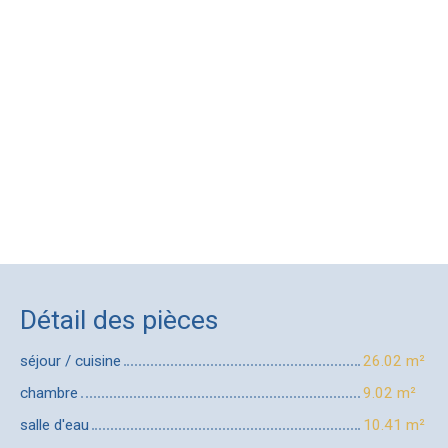
Détail des pièces
séjour / cuisine
26.02 m²
chambre
9.02 m²
salle d'eau
10.41 m²