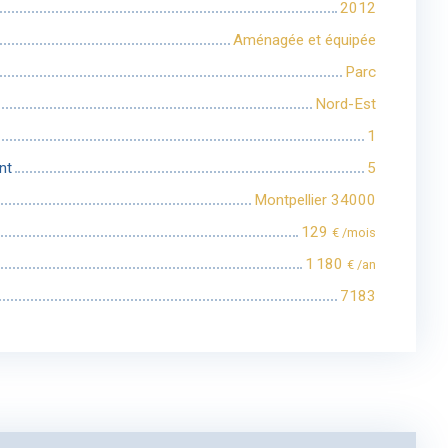
2012
Aménagée et équipée
Parc
Nord-Est
1
nt
5
Montpellier 34000
129
€ /mois
1 180
€ /an
7183