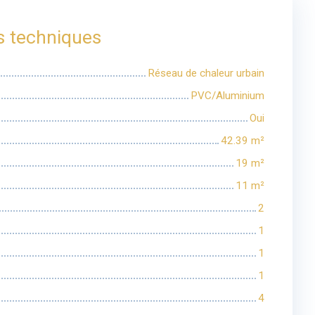
s techniques
Réseau de chaleur urbain
PVC/Aluminium
Oui
42.39
m²
19
m²
11
m²
2
1
1
1
4