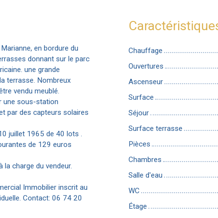
Caractéristique
 Marianne, en bordure du
Chauffage
rrasses donnant sur le parc
Ouvertures
ricaine. une grande
la terrasse. Nombreux
Ascenseur
être vendu meublé.
Surface
r une sous-station
et par des capteurs solaires
Séjour
Surface terrasse
 juillet 1965 de 40 lots .
Pièces
ourantes de 129 euros
Chambres
à la charge du vendeur.
Salle d'eau
rcial Immobilier inscrit au
WC
duelle. Contact: 06 74 20
Étage