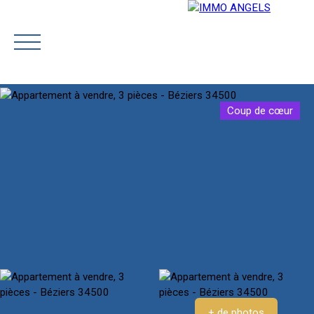
Coup de cœur
ACCUEIL
NOTRE ÉQUIPE
ACHETER
PRESTIGE
Rejoignez-
Estimatio
nous
n
+ de photos