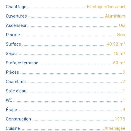
Chauffage
Electrique/Individuel
Ouvertures
Aluminium
Ascenseur
Oui
Piscine
Non
Surface
49.92
m²
Séjour
15
m²
Surface terrasse
60
m²
Pièces
3
Chambres
2
Salle d'eau
1
WC
1
Étage
4
Construction
1975
Cuisine
Aménagée