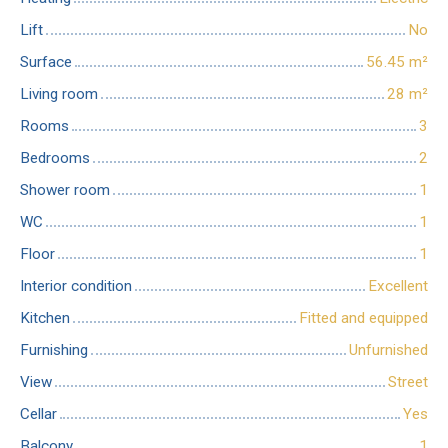
Lift
No
Surface
56.45
m²
Living room
28
m²
Rooms
3
Bedrooms
2
Shower room
1
WC
1
Floor
1
Interior condition
Excellent
Kitchen
Fitted and equipped
Furnishing
Unfurnished
View
Street
Cellar
Yes
Balcony
1