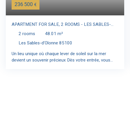
236 500
€
APARTMENT FOR SALE, 2 ROOMS - LES SABLES-
D'OLONNE 85100
2
rooms
48.01
m²
Les Sables-d'Olonne 85100
Un lieu unique où chaque lever de soleil sur la mer
devient un souvenir précieux Dès votre entrée, vous
serez immédiatement séduit par la belle pièce de vie, à
la fois spacieuse et fonctionnelle, intégrant une cuisine
aménagée et entièrement équipée. Sa hauteur sous
plafond de plus de 2,30 m confère à ce souplex une
sensation d’espace et de confort rare. La qualité du
mobilier et le soin apporté à la décoration subliment
l’espace et en font un lieu chaleureux et convivial. Les
fenêtres ouvertes, vous profiterez du doux bruit des
vagues, fruit de son emplacement exceptionnel en
front de mer. Il se compose également d’une chambre,