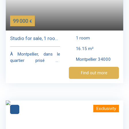
99 000
€
Studio for sale, 1 room
1
room
- Montpellier 34000
16.15
m²
À Montpellier, dans le
Montpellier 34000
quartier prisé de
Boutonnet, Immo Angels
Find out more
vous propose un studio
plein de caractère, situé
au sein d’une petite
copropriété de charme
dans un immeuble ancien
réhabilité. Installé au 1er
Exclusivity
étage de l’immeuble, ce
bien développe une
surface habitable de