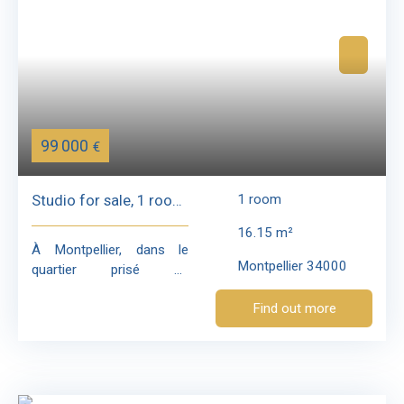
99 000
€
Studio for sale, 1 room
1
room
- Montpellier 34000
16.15
m²
À Montpellier, dans le
Montpellier 34000
quartier prisé de
Boutonnet, Immo Angels
Find out more
vous propose un studio
plein de caractère, situé
au sein d’une petite
copropriété de charme
dans un immeuble ancien