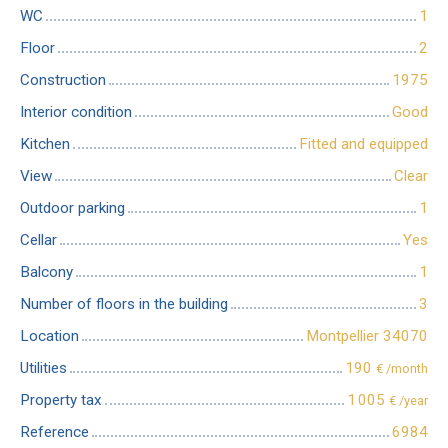
WC
1
Floor
2
Construction
1975
Interior condition
Good
Kitchen
Fitted and equipped
View
Clear
Outdoor parking
1
Cellar
Yes
Balcony
1
Number of floors in the building
3
Location
Montpellier 34070
Utilities
190
€ /month
Property tax
1 005
€ /year
Reference
6984