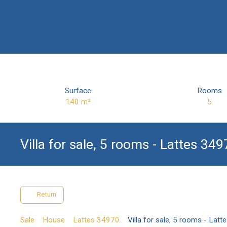
Surface
Rooms
140
m²
5
Villa for sale, 5 rooms - Lattes 34
Return
Sale
House
Lattes 34970
Villa for sale, 5 rooms - Lat