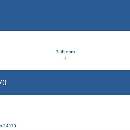
Bathroom
1
970
tes 34970