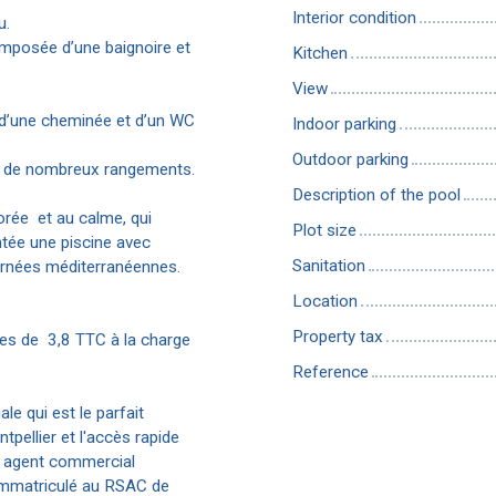
Interior condition
u.
omposée d’une baignoire et
Kitchen
View
 d’une cheminée et d’un WC
Indoor parking
Outdoor parking
 et de nombreux rangements.
Description of the pool
orée et au calme, qui
Plot size
ntée une piscine avec
Sanitation
journées méditerranéennes.
Location
Property tax
res de 3,8 TTC à la charge
Reference
e qui est le parfait
pellier et l'accès rapide
n agent commercial
 immatriculé au RSAC de