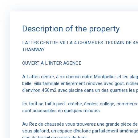
Description of the property
LATTES CENTRE-VILLA 4 CHAMBRES-TERRAIN DE 4
TRAMWAY
OUVERT A L'INTER AGENCE
A Lattes centre, à mi chemin entre Montpellier et les pla
belle villa familiale entièrement rénovée avec goût, nich
d'environ 450m2 avec piscine dans un des quartiers les p
Ici, tout se fait à pied : crèche, écoles, collège, commer
sont accessibles en quelques minutes.
Au Rez de chaussée vous trouverez une grande pièce de 
sous plafond, un espace dînatoire parfaitement aménagé
plan de travail en quartz de 6 ml.