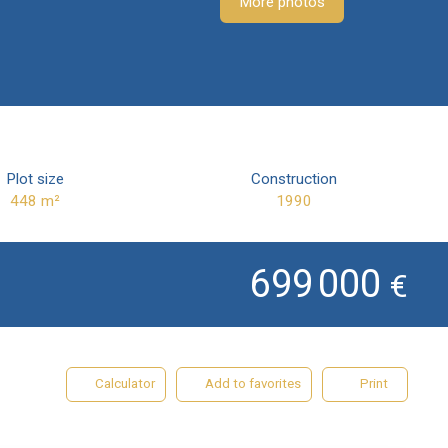
More photos
Plot size
Construction
448
m²
1990
699 000
€
Calculator
Add to favorites
Print