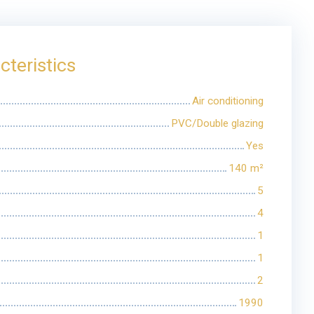
cteristics
Air conditioning
PVC/Double glazing
Yes
140
m²
5
4
1
1
2
1990