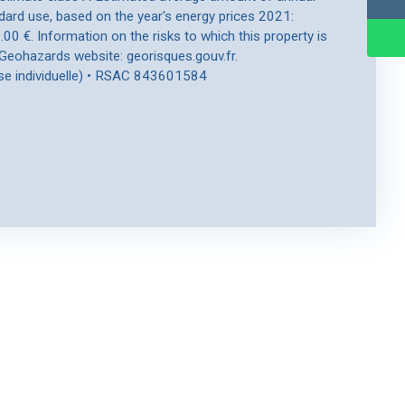
dard use, based on the year's energy prices 2021:
 €. Information on the risks to which this property is
 Geohazards website: georisques.gouv.fr.
se individuelle) • RSAC 843601584