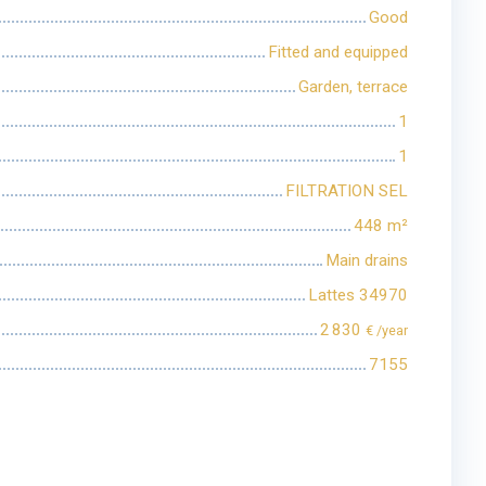
Good
Fitted and equipped
Garden, terrace
1
1
FILTRATION SEL
448
m²
Main drains
Lattes 34970
2 830
€ /year
7155