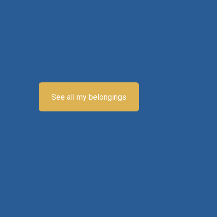
Travel
My available properties
See all my belongings