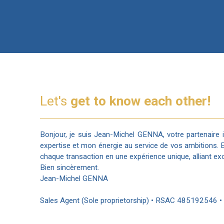
Let's
get to know each other!
Bonjour, je suis Jean-Michel GENNA, votre partenaire im
expertise et mon énergie au service de vos ambitions.
chaque transaction en une expérience unique, alliant exc
Bien sincèrement.
Jean-Michel GENNA
Sales Agent (Sole proprietorship) • RSAC 485192546 