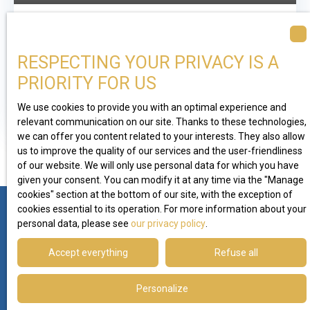
totale de 117 m², édifiée
Detached house for
6
rooms
sur une parcelle arborée
sale, 6 rooms -
de 363 m². Elle dispose
209
m²
Juvignac 34990
RESPECTING YOUR PRIVACY IS A
également d’un garage
À Juvignac, aux portes de
Juvignac 34990
ainsi que d’une place de
Montpellier, dans le
PRIORITY FOR US
stationnement privative. À
quartier recherché de La
l’extérieur, tout a été
Find out more
Plaine, cette élégante
We use cookies to provide you with an optimal experience and
pensé pour profiter
maison d’architecte de
relevant communication on our site. Thanks to these technologies,
pleinement des beaux
209 m² déploie ses
we can offer you content related to your interests. They also allow
jours avec un jardin
us to improve the quality of our services and the user-friendliness
volumes généreux au
aménagé et paysagé, une
of our website. We will only use personal data for which you have
cœur d’un environnement
piscine, une cuisine d’été,
given your consent. You can modify it at any time via the ″Manage
résidentiel à la fois calme
cookies″ section at the bottom of our site, with the exception of
une spacieuse terrasse
et pratique. Implantée sur
cookies essential to its operation. For more information about your
offrant un cadre de vie
une parcelle arborée de
personal data, please see
our privacy policy
.
convivial. La maison se
922 m², elle bénéficie d’un
compose en rez-de-
emplacement privilégié à
You can't find
Accept everything
Refuse all
chaussée d'une pièce de
proximité immédiate de
vie de près de 55 m²
The property of your
toutes les commodités :
bénéficiant d'un coin
Personalize
tramway ligne 3, arrêts de
dreams?
salon, d’un espace salle à
bus, commerces, écoles,