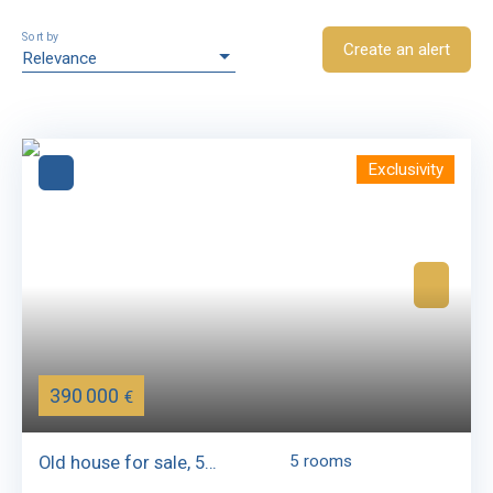
Sort by
Create an alert
Relevance
Exclusivity
390 000
€
Old house for sale, 5
5
rooms
rooms - Juvignac