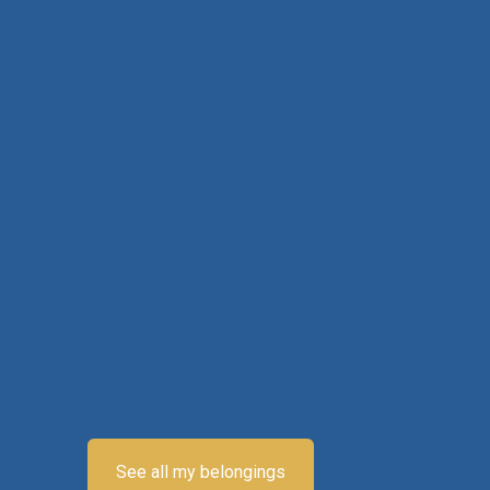
Travel
My available properties
See all my belongings