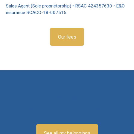
Sales Agent (Sole proprietorship) • RSAC 424357630 • E&O
insurance RCACO-18-007515
Our fees
Travel
My available properties
See all my belongings