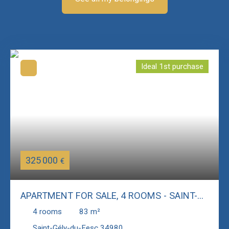
Ideal 1st purchase
325 000
€
APARTMENT FOR SALE, 4 ROOMS - SAINT-
GÉLY-DU-FESC 34980
4
rooms
83
m²
Saint-Gély-du-Fesc 34980