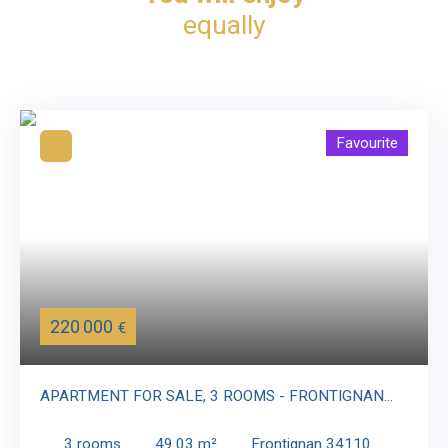
equally
Favourite
220 000
€
APARTMENT FOR SALE, 3 ROOMS - FRONTIGNAN
34110
3
rooms
49.03
m²
Frontignan 34110