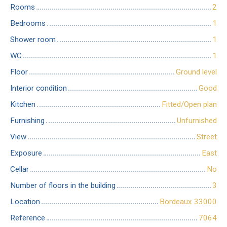
Rooms
2
Bedrooms
1
Shower room
1
WC
1
Floor
Ground level
Interior condition
Good
Kitchen
Fitted/Open plan
Furnishing
Unfurnished
View
Street
Exposure
East
Cellar
No
Number of floors in the building
3
Location
Bordeaux 33000
Reference
7064