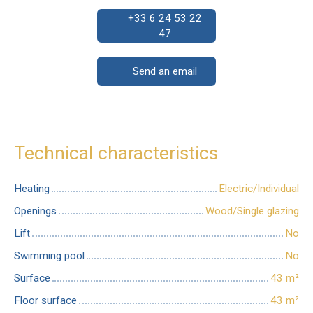
+33 6 24 53 22
47
Send an email
Technical characteristics
Heating
Electric/Individual
Openings
Wood/Single glazing
Lift
No
Swimming pool
No
Surface
43
m²
Floor surface
43
m²