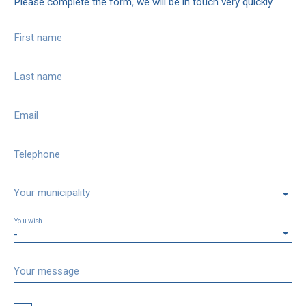
Please complete the form, we will be in touch very quickly.
First name
Last name
Email
Telephone
Your municipality
You wish
-
Your message