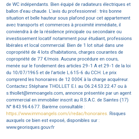
de WC indépendants. Bien équipé de radiateurs électriques et
ballon d'eau chaude. L'avis du professionnel : très bonne
situation et belle hauteur sous plafond pour cet appartement
avec transports et commerces à proximité immédiate, il
conviendra à de la résidence principale ou secondaire ou
investissement locatif notamment pour étudiant, professions
libérales et local commercial. Bien de 1 lot situé dans une
copropriété de 4 lots d'habitations, charges courantes de
copropriété de 77 €/mois. Aucune procédure en cours,
menée sur le fondement des articles 29-1 A et 29-1 de la loi
du 10/07/1965 et de l'article L.615-6 du CCH. Le prix
comprend les honoraires de 12 000€ à la charge acquéreur.
Contactez Stéphane THOLLET E.I. au O6.24.53.22.47 ou à
s.thiollet@immoangels.com, annonce présentée par un agent
commercial en immobilier inscrit au R.S.A.C. de Saintes (17)
N° 843.964.677. Barème consultable :
https://www.immoangels.com/i/redac/honoraires.
Risques
auxquels ce bien est exposé, disponibles sur :
www.georisques.gouv.fr