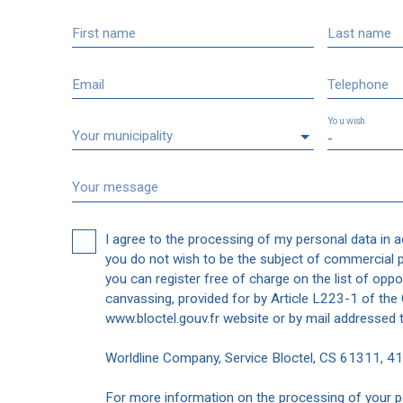
First name
Last name
Email
Telephone
You wish
Your municipality
-
Your message
I agree to the processing of my personal data in 
you do not wish to be the subject of commercial 
you can register free of charge on the list of oppo
canvassing, provided for by Article L223-1 of th
www.bloctel.gouv.fr website or by mail addressed t
Worldline Company, Service Bloctel, CS 61311, 
For more information on the processing of your p