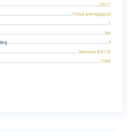
2021
Fitted and equipped
1
No
ding
4
Monteux 84170
7089