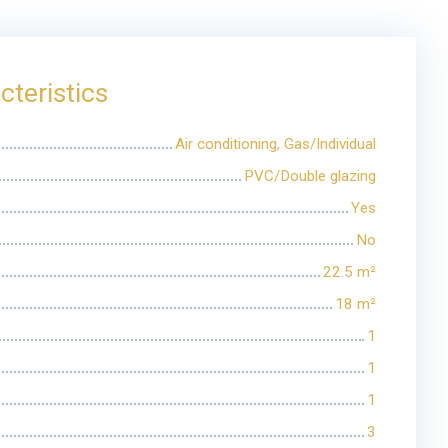
cteristics
Air conditioning, Gas/Individual
PVC/Double glazing
Yes
No
22.5
m²
18
m²
1
1
1
3