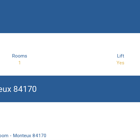
Rooms
Lift
1
Yes
teux 84170
 room - Monteux 84170