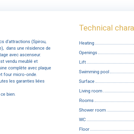
Technical chara
s d'attractions (Spirou,
Heating
), dans une résidence de
Openings
tage avec ascenseur.
est vendu meublé et
Lift
uisine complète avec plaque
Swimming pool
 et four micro-onde.
tes les garanties liées
Surface
Living room
ce bien.
Rooms
Shower room
WC
Floor