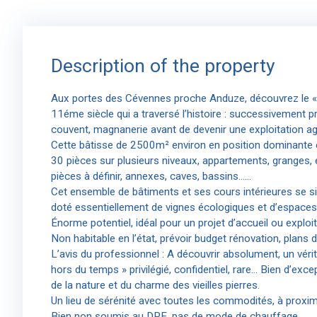
Description of the property
Aux portes des Cévennes proche Anduze, découvrez le «
11éme siècle qui a traversé l’histoire : successivement p
couvent, magnanerie avant de devenir une exploitation ag
Cette bâtisse de 2500m² environ en position dominante 
30 pièces sur plusieurs niveaux, appartements, granges,
pièces à définir, annexes, caves, bassins……
Cet ensemble de bâtiments et ses cours intérieures se si
doté essentiellement de vignes écologiques et d’espaces
Énorme potentiel, idéal pour un projet d’accueil ou exploit
Non habitable en l’état, prévoir budget rénovation, plans d
L’avis du professionnel : A découvrir absolument, un vérita
hors du temps » privilégié, confidentiel, rare… Bien d’ex
de la nature et du charme des vieilles pierres.
Un lieu de sérénité avec toutes les commodités, à proximi
Bien non soumis au DPE, pas de mode de chauffage.