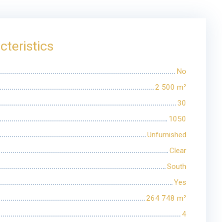
cteristics
No
2 500
m²
30
1050
Unfurnished
Clear
South
Yes
264 748
m²
4