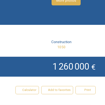
More photos
Construction
1050
1 260 000
€
Calculator
Add to favorites
Print