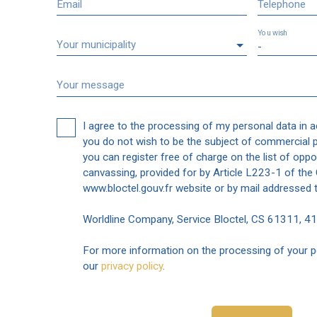
Email
Telephone
You wish
Your municipality
-
Your message
I agree to the processing of my personal data in 
you do not wish to be the subject of commercial 
you can register free of charge on the list of oppo
canvassing, provided for by Article L223-1 of th
www.bloctel.gouv.fr website or by mail addressed t
Worldline Company, Service Bloctel, CS 61311, 
For more information on the processing of your p
our
privacy policy
.