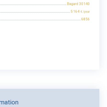
Bagard 30140
5 164
€ /year
6856
rmation