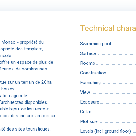
Technical chara
 Monac » propriété du
Swimming pool
ropriété des templiers,
Surface
ricole.
offre un espace de plus de
Rooms
 écuries, de nombreuses
Construction
tue sur un terrain de 26ha
Furnishing
 boisés,
View
ation agricole.
Exposure
’architectes disponibles.
ble bijou, ce lieu reste «
Cellar
ception, destiné aux amoureux
Plot size
té des sites touristiques.
Levels (incl. ground floor)