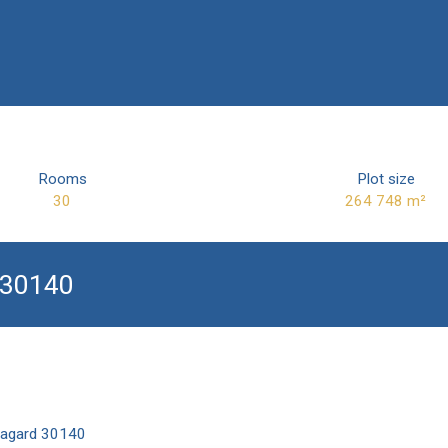
Rooms
Plot size
30
264 748
m²
 30140
Bagard 30140