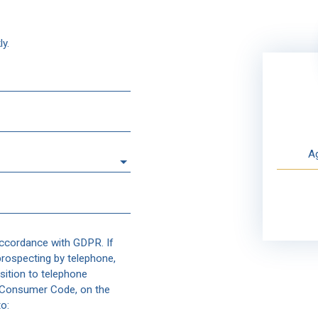
ly.
Ag
accordance with GDPR. If
prospecting by telephone,
sition to telephone
e Consumer Code, on the
o: