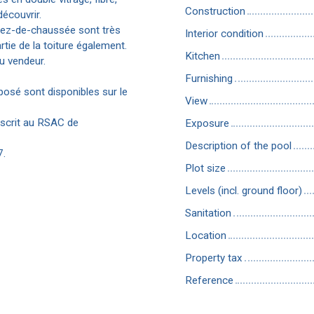
Construction
découvrir.
u Rez-de-chaussée sont très
Interior condition
rtie de la toiture également.
Kitchen
u vendeur.
Furnishing
posé sont disponibles sur le
View
nscrit au RSAC de
Exposure
Description of the pool
7.
Plot size
Levels (incl. ground floor)
Sanitation
Location
Property tax
Reference