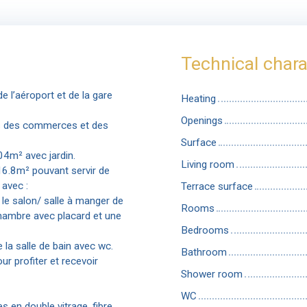
Technical chara
 l’aéroport et de la gare
Heating
Openings
as des commerces et des
Surface
4m² avec jardin.
Living room
16.8m² pouvant servir de
 avec :
Terrace surface
, le salon/ salle à manger de
Rooms
chambre avec placard et une
Bedrooms
la salle de bain avec wc.
Bathroom
ur profiter et recevoir
Shower room
WC
s en double vitrage, fibre,