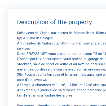
Description of the property
Saint-Jean de Védas, aux portes de Montpellier, à 10km de
tgv, à 15km des plages.
A 3 minutes de l’autoroute, 500 m du tramway et à 2 p
services
David FRAYSSINET vous présente cette maison T5 de 10
L’accès par l'extérieur arboré vous amène au garage de 
stockage, salle de sport ou autre et au Rez-de-chaussée
une entrée qui dessert la cuisine avec son arrière cuisine
30m² ouvert sur la terrasse et le jardin, mais aussi une 
salle d’eau avec wc.
A l’étage, 3 chambres de 11m², 11.5m² et 12m² ainsi que 
A l’extérieur, le jardin avec sa terrasse et son barbecue po
famille et amis à l’ombre des arbres.
Ses atouts : climatisation réversible, au calme, menuiserie