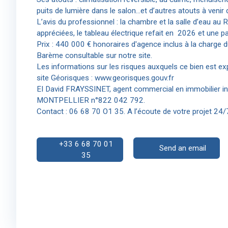
puits de lumière dans le salon…et d’autres atouts à venir 
L’avis du professionnel : la chambre et la salle d’eau a
appréciées, le tableau électrique refait en 2026 et une pa
Prix : 440 000 € honoraires d'agence inclus à la charge d
Barème consultable sur notre site.
Les informations sur les risques auxquels ce bien est ex
site Géorisques : www.georisques.gouv.fr
EI David FRAYSSINET, agent commercial en immobilier i
MONTPELLIER n°822 042 792.
Contact : 06 68 70 O1 35. A l’écoute de votre projet 24/
+33 6 68 70 01
Send an email
35