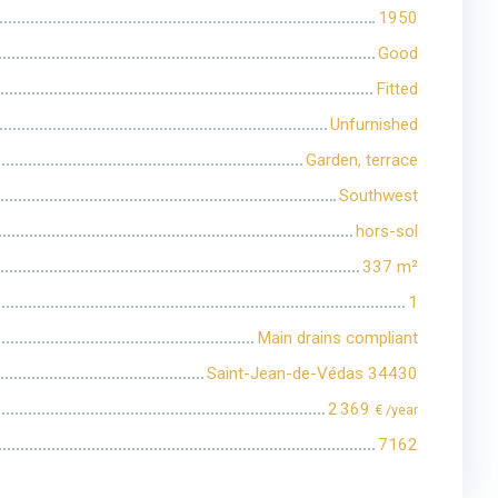
1950
Good
Fitted
Unfurnished
Garden, terrace
Southwest
hors-sol
337
m²
1
Main drains compliant
Saint-Jean-de-Védas 34430
2 369
€ /year
7162