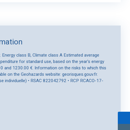
rmation
er. Energy class B, Climate class A Estimated average
enditure for standard use, based on the year's energy
 and 1230.00 €. Information on the risks to which this
lable on the Geohazards website: georisques.gouv.fr.
ise individuelle) • RSAC 822042792 • RCP RCACO-17-