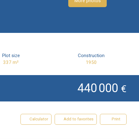
More photos
Plot size
Construction
337
m²
1950
440 000
€
Calculator
Add to favorites
Print