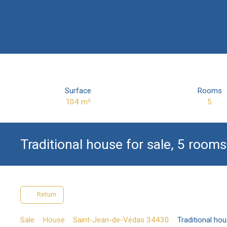
Surface
Rooms
104
m²
5
Traditional house for sale, 5 room
Return
Sale
House
Saint-Jean-de-Védas 34430
Traditional ho