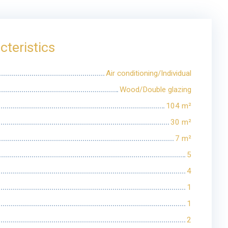
cteristics
Air conditioning/Individual
Wood/Double glazing
104
m²
30
m²
7
m²
5
4
1
1
2