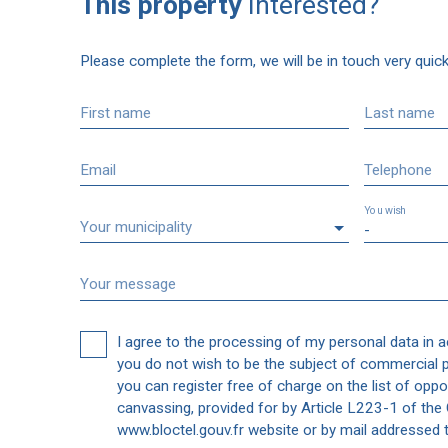
This property
Interested?
Please complete the form, we will be in touch very quick
First name
Last name
Email
Telephone
You wish
Your municipality
-
Your message
I agree to the processing of my personal data in 
you do not wish to be the subject of commercial 
you can register free of charge on the list of oppo
canvassing, provided for by Article L223-1 of th
www.bloctel.gouv.fr website or by mail addressed t